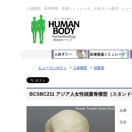
人体模型、医学模型、医療シミュレータ、人体ダミー販売 ヒュ
ヒューマンボディ
人体模型
頭蓋骨
BCSBC211 アジア人女性頭蓋骨模型（スタン
品番
品名