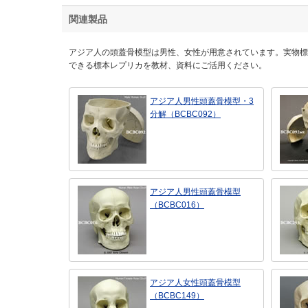
関連製品
アジア人の頭蓋骨模型は男性、女性が用意されています。実物標
できる標本レプリカを教材、資料にご活用ください。
アジア人男性頭蓋骨模型・3
分解（BCBC092）
アジア人男性頭蓋骨模型
（BCBC016）
アジア人女性頭蓋骨模型
（BCBC149）