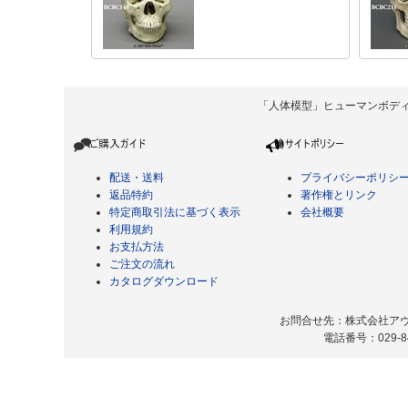
「人体模型」ヒューマンボディ Copyrigh
配送・送料
プライバシーポリシ
返品特約
著作権とリンク
特定商取引法に基づく表示
会社概要
利用規約
お支払方法
ご注文の流れ
カタログダウンロード
お問合せ先：株式会社アヴィ
電話番号：029-8