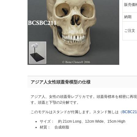
販売価
納期
ご注文
アジア人女性頭蓋骨模型の仕様
アジア人、女性の頭蓋骨レプリカです。頭蓋骨標本を精密に再現
す。頭蓋と下顎の2分解です。
このモデルはスタンドが付属します。スタンド無しは
（BCBC2
サイズ： 約 21cm Long、12cm Wide、15cm High
材質： 合成樹脂