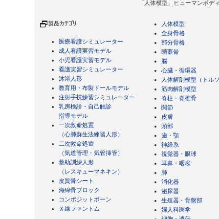
「人体模型」ヒューマンボディ Copyrigh
人体模型
全身骨格
医療看護シミュレーター
部分骨格
成人看護実習モデル
頭蓋骨
小児看護実習モデル
脳
看護実習シミュレーター
心臓・循環器
沐浴人形
人体解剖模型（トル
教育用・布製ドールモデル
筋肉解剖模型
注射手技練習シミュレーター
脊柱・脊椎骨
乳房検診・自己触診
関節
指導モデル
皮膚
一次救命処置
頭部
（心肺蘇生法練習人形）
歯・顎
二次救命処置
神経系
（気道管理・気管挿管）
視覚器・眼球
救助訓練人形
耳鼻・咽喉
（レスキューマネキン）
肺
皮質骨シート
消化器
海綿骨ブロック
泌尿器
コンポジットボーン
生殖器・骨盤部
Ｘ線ファントム
婦人科医学