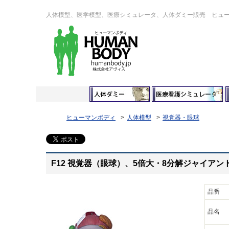
人体模型、医学模型、医療シミュレータ、人体ダミー販売 ヒュ
ヒューマンボディ
人体模型
視覚器・眼球
F12 視覚器（眼球）、5倍大・8分解ジャイア
品番
品名