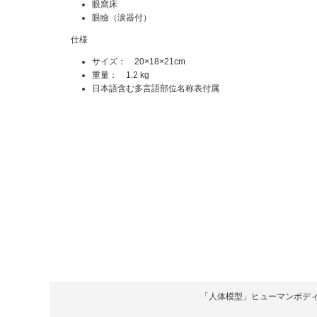
眼窩床
眼瞼（涙器付）
仕様
サイズ： 20×18×21cm
重量： 1.2 kg
日本語含む多言語部位名称表付属
「人体模型」ヒューマンボディ Copyrigh