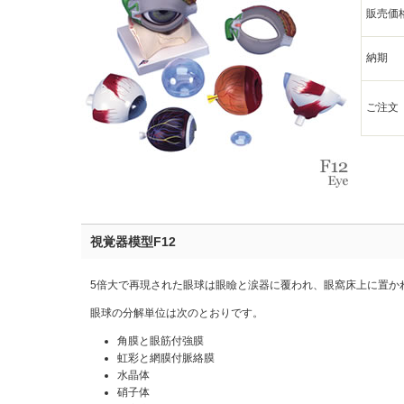
販売価
納期
ご注文
視覚器模型F12
5倍大で再現された眼球は眼瞼と涙器に覆われ、眼窩床上に置か
眼球の分解単位は次のとおりです。
角膜と眼筋付強膜
虹彩と網膜付脈絡膜
水晶体
硝子体