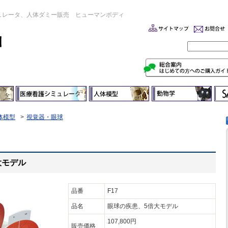
ュレータ、人体ダミー販売 ヒューマンボディ
体模型
視覚器・眼球
大モデル
品番
F17
品名
眼球の疾患、5倍大モデル
107,800円
販売価格