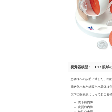
視覚器模型： F17 眼球
患者様への説明に適した、5倍
簡略化された網膜と水晶体は
以下の眼疾患によって起こる
嚢下白内障
皮質白内障
核性白内障