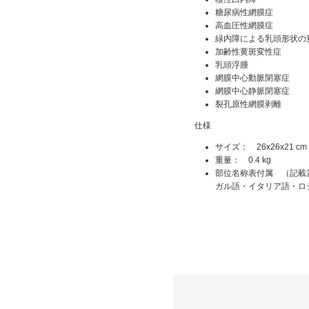
糖尿病性網膜症
高血圧性網膜症
緑内障による乳頭形状の
加齢性黄斑変性症
乳頭浮腫
網膜中心動脈閉塞症
網膜中心静脈閉塞症
裂孔原性網膜剥離
仕様
サイズ： 26x26x21 cm
重量： 0.4 kg
部位名称表付属 （記載
ガル語・イタリア語・ロ