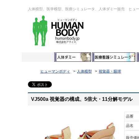
人体模型、医学模型、医療シミュレータ、人体ダミー販売 ヒュ
ヒューマンボディ
人体模型
視覚器・眼球
VJ500a 視覚器の構成、5倍大・11分解モデル
品番
品名
販売価