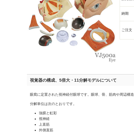
納期
ご注文
視覚器の構成、5倍大・11分解モデルについて
眼窩に定置された視神経付眼球です。眼球、骨、筋肉や周辺構造
分解単位は次のとおりです。
強膜と虹彩
視神経
上直筋
外側直筋