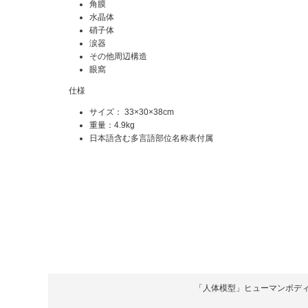
角膜
水晶体
硝子体
涙器
その他周辺構造
眼窩
仕様
サイズ： 33×30×38cm
重量：4.9kg
日本語含む多言語部位名称表付属
「人体模型」ヒューマンボディ Copyrigh