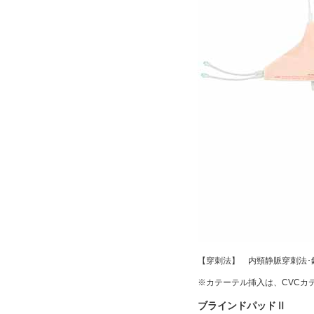
【穿刺法】 内頸静脈穿刺法･
※カテーテル挿入は、CVCカ
ブラインドパッドⅡ