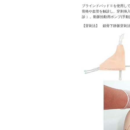
ブラインドパッドⅡを使用し
骨格や血管を触診し、穿刺挿
診 ）。動脈拍動用ポンプ(手
【穿刺法】 鎖骨下静脈穿刺