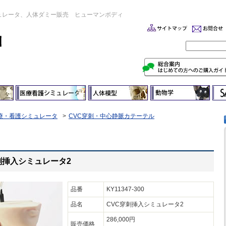
ュレータ、人体ダミー販売 ヒューマンボディ
療・看護シミュレータ
CVC穿刺・中心静脈カテーテル
C穿刺挿入シミュレータ2
品番
KY11347-300
品名
CVC穿刺挿入シミュレータ2
286,000円
販売価格