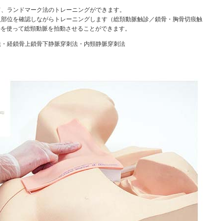
て、ランドマーク法のトレーニングができます。
入部位を確認しながらトレーニングします（総頚動脈触診／鎖骨・胸骨切痕触
動)を使って総頸動脈を拍動させることができます。
法・経鎖骨上鎖骨下静脈穿刺法・内頸静脈穿刺法