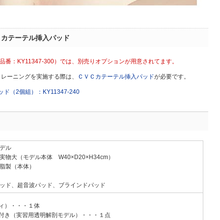
Ｃカテーテル挿入パッド
品番：KY11347-300）では、別売りオプションが用意されてます。
トレーニングを実施する際は、
ＣＶＣカテーテル挿入パッド
が必要です。
（2個組）：KY11347-240
デル
物大（モデル本体 W40×D20×H34cm）
脂製（本体）
ッド、超音波パッド、ブラインドパッド
ィ）・・・１体
付き（実習用透明解剖モデル）・・・１点