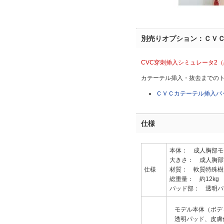
別売りオプション：ＣＶ
CVC穿刺挿入シミュレータ2（
カテーテル挿入・抜去までの
ＣＶＣカテーテル挿入パッド
仕様
本体： 成人胸部モ
大きさ： 成人胸部実
仕様
材質： 軟質特殊樹
総重量： 約12kg
パッド部： 透明パ
モデル本体（ボデ
透明パッド、皮膚