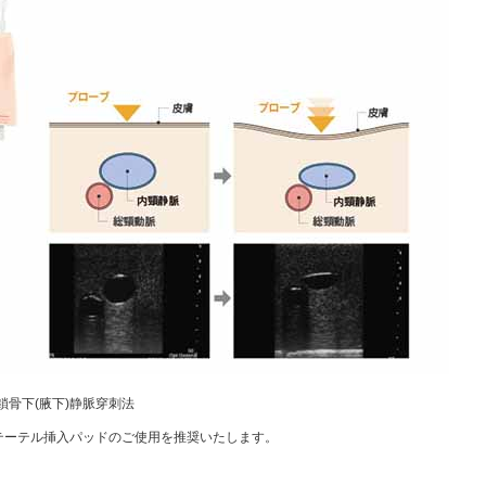
鎖骨下(腋下)静脈穿刺法
テーテル挿入パッドのご使用を推奨いたします。