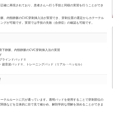
が正確に再現されており、患者さんへ行う手技と同様の実習を行うことができ
脈、内頸静脈のCVC穿刺挿入法が実習でき、穿刺位置の選定からカテーテル
ニングが可能です。実習では手技の失敗（合併症）の確認も可能です。
骨下静脈、内頸静脈のCVC穿刺挿入法の実習
ド
ブラインドパッドⅡ
・超音波パッドⅡ、トレーニングパッド（リアル・ベッセル）
習
テーテルルートに穴が通っています。透明パッドを使用することで穿刺部位の
置関係などを立体的に目で見て確かめ、解剖学的な理解を深めることができま