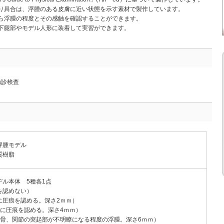
り具合は、浮腫のある皮膚に近い状態を示す素材で製作しています。
ら浮腫の程度とその感触を確認することができます。
下腿部やモデル人形に装着して実習ができます。
触診検査
浮腫モデル
質樹脂
デル本体 5種各1点
を認めない）
に圧痕を認める。深さ2ｍｍ）
かに圧痕を認める。深さ4ｍｍ）
や骨、関節の突起部が不明瞭になる程度の浮腫。深さ6ｍｍ）