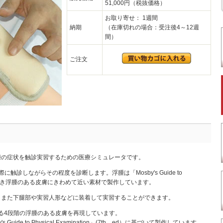
51,000円（税抜価格）
お取り寄せ： 1週間
納期
（在庫切れの場合：受注後4～12週
間）
ご注文
腫の症状を触診実習するための医療シミュレータです。
触診しながらその程度を診断します。浮腫は「Mosby's Guide to
ion」に基づき浮腫のある皮膚にきわめて近い素材で製作しています。
、また下腿部や実習人形などに装着して実習することができます。
る4段階の浮腫のある皮膚を再現しています。
Guide to Physical Examination」(7th ed）に基づいて製作しています。