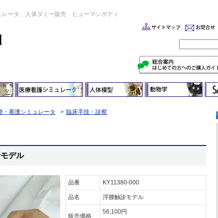
ュレータ、人体ダミー販売 ヒューマンボディ
療・看護シミュレータ
臨床手技・診察
触診モデル
品番
KY11380-000
品名
浮腫触診モデル
56,100円
販売価格