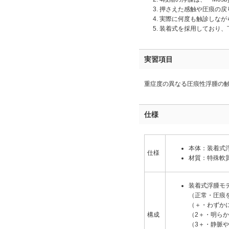
押さえた感触や圧痕の戻
実際に何度も触診しなが
装着式を採用しており、
実習項目
重症度の異なる圧痕性浮腫の
仕様
本体：装着式
仕様
材質：特殊軟
装着式浮腫モ
（正常・圧痕
（＋・わずか
構成
（2＋・明ら
（3＋・静脈