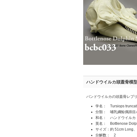
ハンドウイルカ頭蓋骨模
バンドウイルカの頭蓋骨レプ
学名： Tursiops truncat
分類： 哺乳綱鯨偶蹄目
和名： ハンドウイルカ
英名： Bottlenose Dolp
サイズ：約 51cm Long、2
分解数： 2