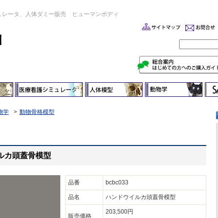
ュレータ、人体ダミー販売 ヒューマンボディ
物学
動物骨格模型
イルカ頭蓋骨模型
品番
bcbc033
品名
ハンドウイルカ頭蓋骨模型
203,500円
販売価格