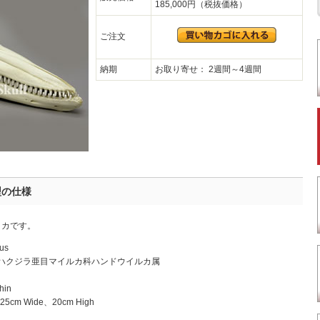
185,000円（税抜価格）
ご注文
納期
お取り寄せ： 2週間～4週間
型の仕様
リカです。
us
ハクジラ亜目マイルカ科ハンドウイルカ属
hin
5cm Wide、20cm High