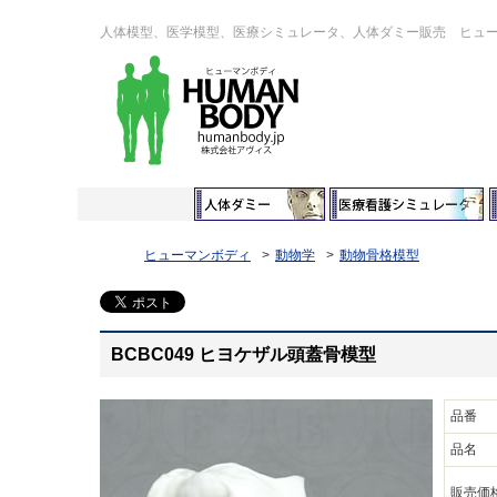
人体模型、医学模型、医療シミュレータ、人体ダミー販売 ヒュ
ヒューマンボディ
動物学
動物骨格模型
BCBC049 ヒヨケザル頭蓋骨模型
品番
品名
販売価