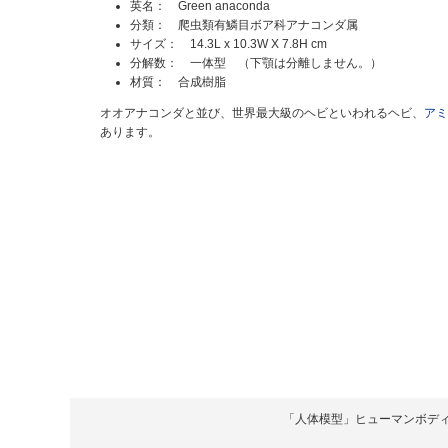
英名： Green anaconda
分類： 爬虫類有鱗目ボア科アナコンダ属
サイズ： 14.3L x 10.3W X 7.8H cm
分解数： 一体型 （下顎は分離しません。）
材質： 合成樹脂
オオアナコンダと並び、世界最大級のヘビといわれるヘビ、
アミ
あります。
「人体模型」ヒューマンボディ Copyrigh