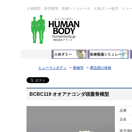
人体模型、医学模型、医療シミュレータ、人体ダミー販売 ヒュ
ヒューマンボディ
動物学
爬虫類の骨格
BCBC119 オオアナコンダ頭蓋骨模型
品番
品名
販売価