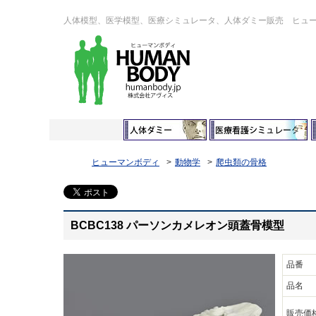
人体模型、医学模型、医療シミュレータ、人体ダミー販売 ヒュ
ヒューマンボディ
動物学
爬虫類の骨格
BCBC138 パーソンカメレオン頭蓋骨模型
品番
品名
販売価