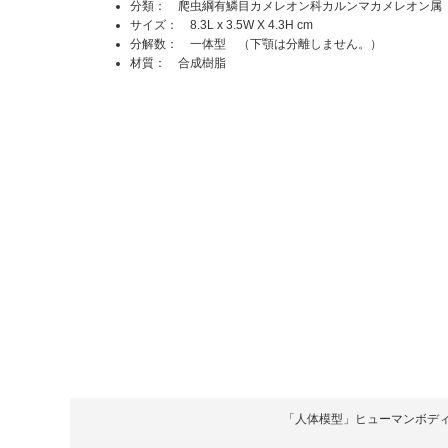
分類： 爬虫綱有鱗目カメレオン科カルンマカメレオン属
サイズ： 8.3L x 3.5W X 4.3H cm
分解数： 一体型 （下顎は分離しません。）
材質： 合成樹脂
「人体模型」ヒューマンボディ Copyrigh