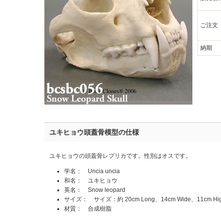
ご注文
納期
ユキヒョウ頭蓋骨模型の仕様
ユキヒョウの頭蓋骨レプリカです。性別はオスです。
学名： Uncia uncia
和名： ユキヒョウ
英名： Snow leopard
サイズ： サイズ：約 20cm Long、14cm Wide、11cm Hi
材質： 合成樹脂