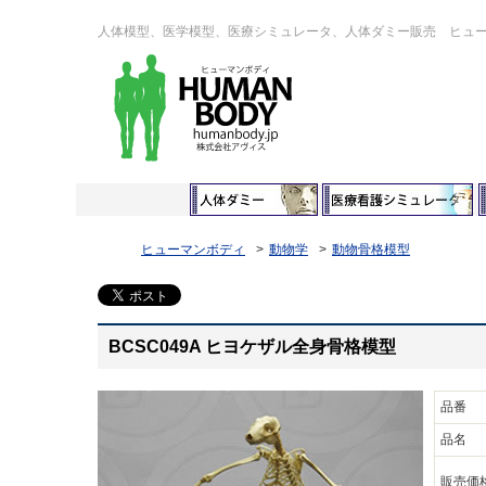
人体模型、医学模型、医療シミュレータ、人体ダミー販売 ヒュ
ヒューマンボディ
動物学
動物骨格模型
BCSC049A ヒヨケザル全身骨格模型
品番
品名
販売価