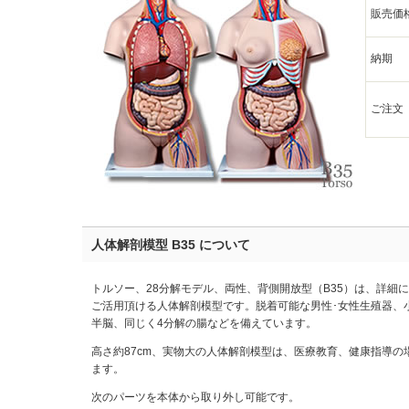
販売価
納期
ご注文
人体解剖模型 B35 について
トルソー、28分解モデル、両性、背側開放型（B35）は、詳細
ご活用頂ける人体解剖模型です。脱着可能な男性･女性生殖器、
半脳、同じく4分解の腸などを備えています。
高さ約87cm、実物大の人体解剖模型は、医療教育、健康指導
ます。
次のパーツを本体から取り外し可能です。