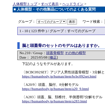
人体模型トップ
>
すべて表示
>
ヘッドライン
>
■ 人体模型・その他製品についてのよくある質問
グループ：
ワード検索：
1 - 10 ( 123 件中 ) / グループ：すべてのグループ
脳と頭蓋骨のセットのモデルはありますか。
No.210 / Group：
頭蓋骨模型
その他の模型
Date： 2025/05/08 [
修正
]
下記のようなモデルがあります。
〔BCBC092SET〕アジア人男性頭蓋骨模型・3分解
https://humanbody.jp/human/item/bcbc092set.html
〔A20/9〕頭蓋、脳付、8分解モデル
https://humanbody.jp/human/item/a20_9.html
〔A283〕頭蓋、脳、頚椎付、半側透明7分解モデル
https://humanbody.jp/human/item/a283.html