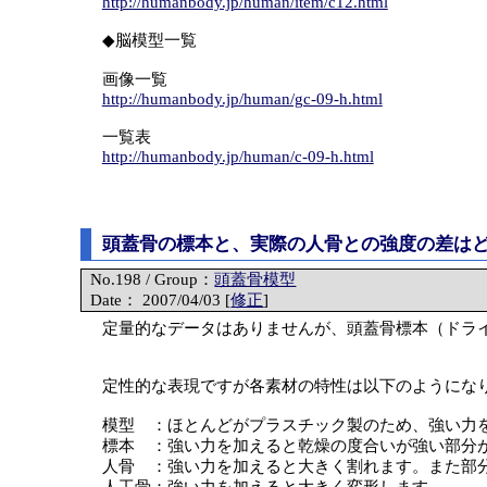
http://humanbody.jp/human/item/c12.html
◆脳模型一覧
画像一覧
http://humanbody.jp/human/gc-09-h.html
一覧表
http://humanbody.jp/human/c-09-h.html
頭蓋骨の標本と、実際の人骨との強度の差は
No.198 / Group：
頭蓋骨模型
Date： 2007/04/03 [
修正
]
定量的なデータはありませんが、頭蓋骨標本（ドラ
定性的な表現ですが各素材の特性は以下のようにな
模型 ：ほとんどがプラスチック製のため、強い力
標本 ：強い力を加えると乾燥の度合いが強い部分
人骨 ：強い力を加えると大きく割れます。また部