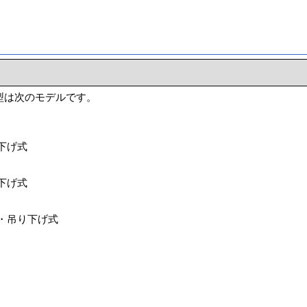
型は次のモデルです。
り下げ式
り下げ式
ル・吊り下げ式