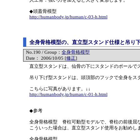
人工骨：強い力を加えると大きく変形します。
◆頭蓋骨模型
http://humanbody.jp/human/c-03-h.html
全身骨格模型の、直立型スタンド仕様と吊り
No.190 / Group：
全身骨格模型
Date： 2006/10/05 [
修正
]
直立型スタンドは、仙骨の下にスタンドのポールで
吊り下げ型スタンドは、頭頂部のフックで全身をス
こちらに写真があります。↓↓
http://humanbody.jp/human/c-01-h.html
◆参考
全身骨格模型 脊柱可動型モデルで、脊柱の前後屈
こういった場合は、直立型スタンド使用をお勧めし
全身骨格模型