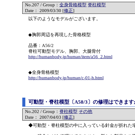
No.207 / Group：
全身骨格模型
脊柱模型
Date： 2009/03/30 [
修正
]
以下のようなモデルがございます。
◆胸郭周辺を再現した骨格模型
品番：A56/2
脊柱可動型モデル、胸郭、大腿骨付
http://humanbody.jp/human/item/a56_2.html
◆全身骨格模型
http://humanbody.jp/human/c-01-h.html
可動型・脊柱模型〔A58/3〕の修理はできます
No.202 / Group：
脊柱模型
その他
Date： 2007/04/03 [
修正
]
◆可動型・脊柱模型の中に入っている針金が折れた