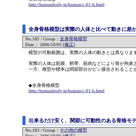
http://humanbody.jp/human/c-01-h.html
全身骨格模型は実際の人体と比べて動きに差
No.185 / Group：
全身骨格模型
Date： 2006/10/05 [
修正
]
模型の可動範囲は、実際の人体の動きとは異なりま
実際の人体は筋膜、靭帯、筋肉などにより骨が拘束
一方、模型や標本は関節部分がピン接合されること
◆全身骨格模型
http://humanbody.jp/human/c-01-h.html
出来るだけ安く、関節に可動性のある骨格モ
No.183 / Group：
その他の模型
Date： 2006/10/05 [
修正
]