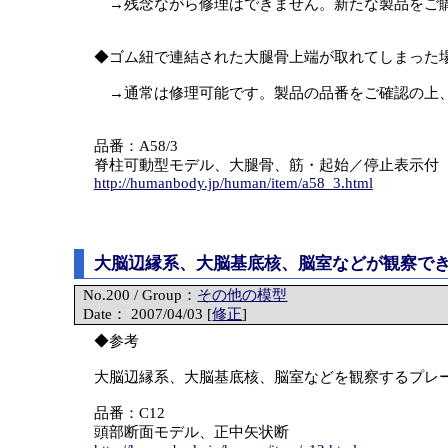
→残念ながら修理はできません。新たな製品をご
◆ゴム紐で連結された大腿骨上端が取れてしまった
→通常は修理可能です。製品の品番をご確認の上
品番：A58/3
脊柱可動型モデル、大腿骨、筋・起始／停止表示付
http://humanbody.jp/human/item/a58_3.html
大脳辺縁系、大脳基底核、脳室などが観察で
No.200 / Group：
その他の模型
Date： 2007/04/03 [
修正
]
◆参考
大脳辺縁系、大脳基底核、脳室などを観察するプレ
品番：C12
頭部断面モデル、正中矢状断