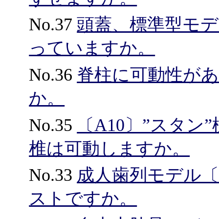
No.37
頭蓋、標準型モデ
っていますか。
No.36
脊柱に可動性が
か。
No.35
〔A10〕”スタ
椎は可動しますか。
No.33
成人歯列モデル〔
ストですか。