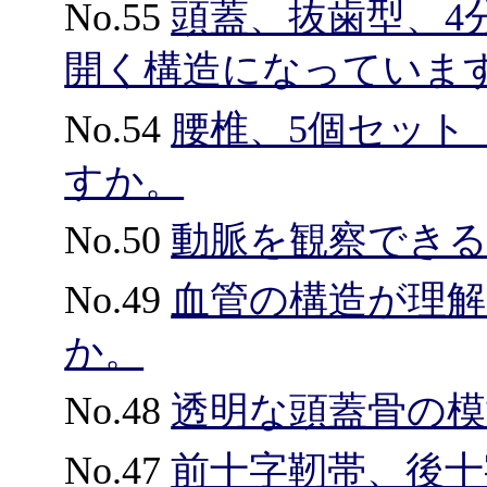
No.55
頭蓋、抜歯型、4分
開く構造になっていま
No.54
腰椎、5個セット
すか。
No.50
動脈を観察でき
No.49
血管の構造が理
か。
No.48
透明な頭蓋骨の
No.47
前十字靭帯、後十