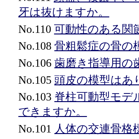
牙は抜けますか。
No.110
可動性のある関
No.108
骨粗鬆症の骨の
No.106
歯磨き指導用の
No.105
頭皮の模型はあ
No.103
脊柱可動型モデル
できますか。
No.101
人体の交連骨格