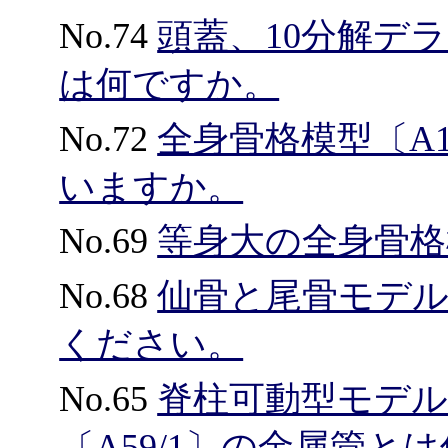
No.74
頭蓋、10分解デ
は何ですか。
No.72
全身骨格模型〔A
いますか。
No.69
等身大の全身骨格
No.68
仙骨と尾骨モデル
ください。
No.65
脊柱可動型モデ
〔A59/1〕の金属管と