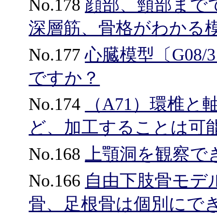
No.178
顔部、頸部まで
深層筋、骨格がわかる
No.177
心臓模型〔G08
ですか？
No.174
（A71）環椎と
ど、加工することは可
No.168
上顎洞を観察で
No.166
自由下肢骨モデ
骨、足根骨は個別にで