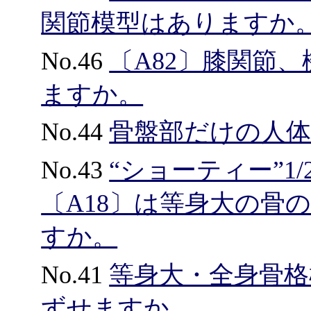
関節模型はありますか
No.46
〔A82〕膝関節
ますか。
No.44
骨盤部だけの人
No.43
“ショーティー”1
〔A18〕は等身大の骨
すか。
No.41
等身大・全身骨
ずせますか。