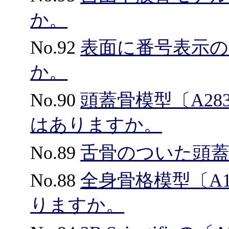
か。
No.92
表面に番号表示
か。
No.90
頭蓋骨模型〔A2
はありますか。
No.89
舌骨のついた頭
No.88
全身骨格模型〔A
りますか。