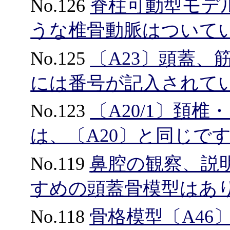
No.126
脊柱可動型モデル〔
うな椎骨動脈はついて
No.125
〔A23〕頭蓋、
には番号が記入されて
No.123
〔A20/1〕頚
は、〔A20〕と同じで
No.119
鼻腔の観察、説
すめの頭蓋骨模型はあ
No.118
骨格模型〔A46