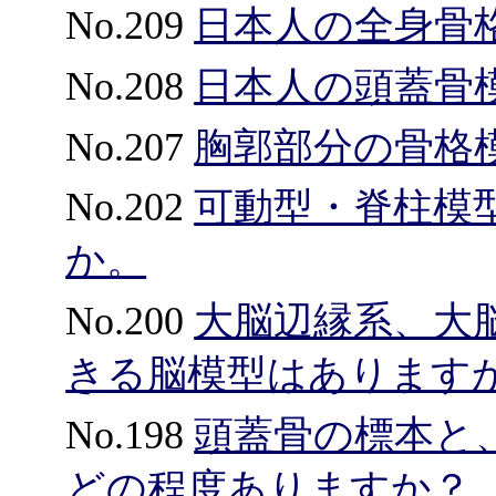
No.209
日本人の全身骨
No.208
日本人の頭蓋骨
No.207
胸郭部分の骨格
No.202
可動型・脊柱模型
か。
No.200
大脳辺縁系、大
きる脳模型はあります
No.198
頭蓋骨の標本と
どの程度ありますか？