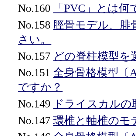
No.160
「PVC」とは何
No.158
脛骨モデル、腓
さい。
No.157
どの脊柱模型を
No.151
全身骨格模型〔A
ですか？
No.149
ドライスカルの
No.147
環椎と軸椎のモ