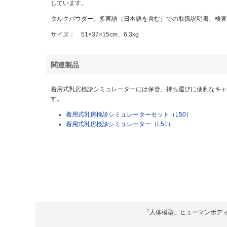
しています。
タルクパウダー、多言語（日本語を含む）での取扱説明書、検査
サイズ： 51×37×15cm、6.3kg
関連製品
着用式乳房検診シミュレーターには保管、持ち運びに便利なキャ
す。
着用式乳房検診シミュレーターセット（L50）
着用式乳房検診シミュレーター（L51）
「人体模型」ヒューマンボディ Copyrigh