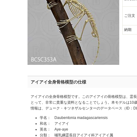
ご注文
納期
アイアイ全身骨格模型の仕様
アイアイの全身骨格模型です。このアイアイの骨格模型は、霊長
とって、非常に貴重な資料となることでしょう。本モデルは10
情報は、デューク・キツネザルセンターのデータベース（ID：DL
学名： Daubentonia madagascariensis
和名： アイアイ
英名： Aye-aye
分類： 哺乳綱霊長目アイアイ科アイアイ属