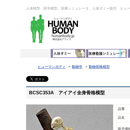
人体模型、医学模型、医療シミュレータ、人体ダミー販売 ヒュ
ヒューマンボディ
動物学
動物骨格模型
BCSC353A アイアイ全身骨格模型
品番
品名
販売価