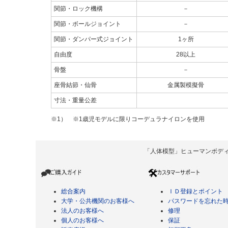
関節・ロック機構
－
関節・ボールジョイント
－
関節・ダンパー式ジョイント
1ヶ所
自由度
28以上
骨盤
－
座骨結節・仙骨
金属製模擬骨
寸法・重量公差
※1） ※1歳児モデルに限りコーデュラナイロンを使用
「人体模型」ヒューマンボディ Copyrigh
総合案内
ＩＤ登録とポイント
大学・公共機関のお客様へ
パスワードを忘れた
法人のお客様へ
修理
個人のお客様へ
保証