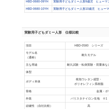
HBD-0680-09YH
実験用子どもダミー人形9歳児 ヒューマ
HBD-0680-10YH
実験用子どもダミー人形10歳児 ヒュー
実験用子どもダミー人形 仕様比較
項目
HBD-0580 シリーズ
モデル名
耐久モデル
（通称）
主な用途
耐久試験・転倒実験・荷重体な
体型
発泡ウレタン成型・
ボディ本体
ポリオレフィン系樹脂
骨格
金属・ポ
外装
バリスタナイロン生地 ※1
頑健性 （自社比較）
高