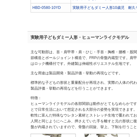
HBD-0580-10YD
実験用子どもダミー人形10歳児 耐久
実験用子どもダミー人形・ヒューマンライクモデル
主な可動部は、首・肩甲帯・肩・ひじ・手首・胸椎・腰椎・股関
節構造とボールジョイント構造で、FRPの骨盤内蔵型です。肩
はロック機構付です。外縫製は伸縮性ポリエステル生地です。
主な用途は製品開発・製品評価・挙動の再現などです。
標準的な子どもの形状と重量配分が再現され、実際の人体の代わ
製品評価・挙動の再現などを行うことができます。
特徴：
ヒューマンライクモデルの各部関節は動作がとてもなめらかです
とで日常生活において想定される大部分の姿勢を実現できます。
軟性に富んだ特殊なウレタン素材とストレッチ生地で覆われてお
人間と同じようにへこみ、押さえていた手を離すと元の形状に復
盤が内蔵されていますので、骨盤の回旋、挙上、下制を行うこと