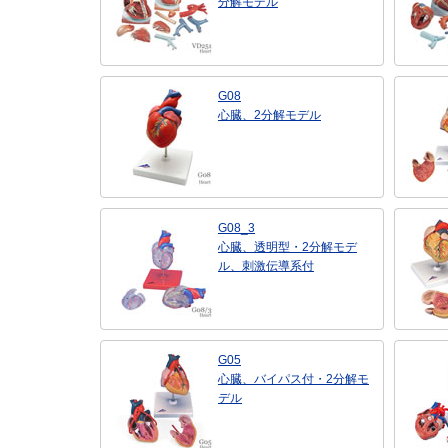
分解モデル
G08
心臓、2分解モデル
G08_3
心臓、透明型・2分解モデ
ル、刺激伝導系付
G05
心臓、バイパス付・2分解モ
デル