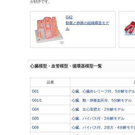
が好評です。
G42
動脈と静脈の組織構造モデ
ル
心臓模型・血管模型・循環器模型一覧
品番
G01
心臓、心臓弁レリーフ付、5分解モデ
G01/1
心臓、動・静脈血区分、5分解モデル
G04
心臓、左心室肥大・2分解モデル
G05
心臓、バイパス付・2分解モデル
G06
心臓、バイパス付、2倍大・4分解モデ