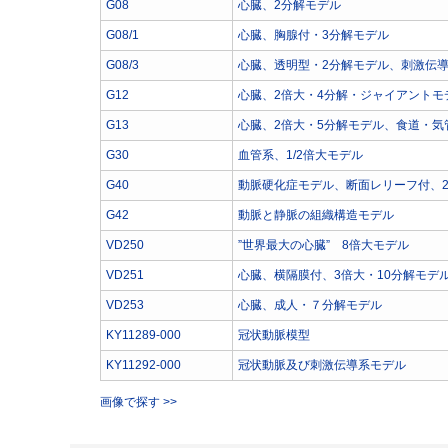
G08
心臓、2分解モデル
G08/1
心臓、胸腺付・3分解モデル
G08/3
心臓、透明型・2分解モデル、刺激伝
G12
心臓、2倍大・4分解・ジャイアントモ
G13
心臓、2倍大・5分解モデル、食道・気
G30
血管系、1/2倍大モデル
G40
動脈硬化症モデル、断面レリーフ付、
G42
動脈と静脈の組織構造モデル
VD250
”世界最大の心臓” 8倍大モデル
VD251
心臓、横隔膜付、3倍大・10分解モデ
VD253
心臓、成人・７分解モデル
KY11289-000
冠状動脈模型
KY11292-000
冠状動脈及び刺激伝導系モデル
画像で探す >>