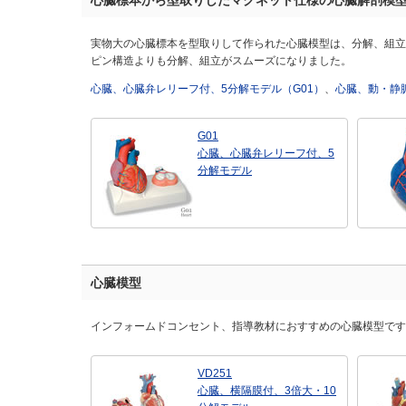
心臓標本から型取りしたマグネット仕様の心臓解剖模
実物大の心臓標本を型取りして作られた心臓模型は、分解、組立
ピン構造よりも分解、組立がスムーズになりました。
心臓、心臓弁レリーフ付、5分解モデル（G01）
、
心臓、動・静脈
G01
心臓、心臓弁レリーフ付、5
分解モデル
心臓模型
インフォームドコンセント、指導教材におすすめの心臓模型です
VD251
心臓、横隔膜付、3倍大・10