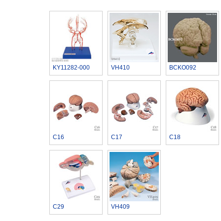
KY11282-000
VH410
BCKO092
C16
C17
C18
C29
VH409