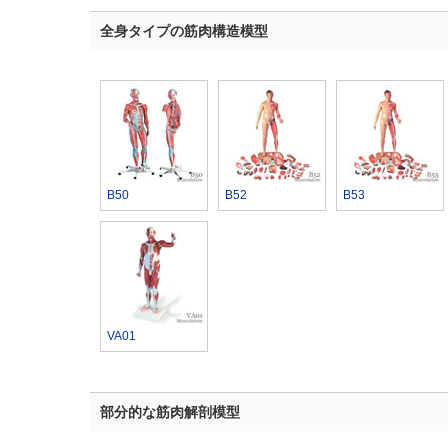
全身タイプの筋肉構造模型
B50
B52
B53
VA01
部分的な筋肉解剖模型