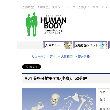
人体模型、医学模型、医療シミュレータ、人体ダミー販売 ヒュ
ヒューマンボディ
人体模型
部分骨格
A04 骨格分離モデル(半身)、52分解
品番
品名
販売価