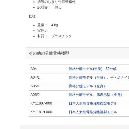
紙製のしきり付保管箱付
説明書： 無し
仕様
重量： 4 kg
実物大
材質： プラスチック
その他の分離骨格模型
A04
骨格分離モデル(半身)、52分解
A04/1
骨格分離モデル（半身）、手・足ナイ
A05/1
骨格分離モデル（全身）
A05/2
骨格分離モデル、筋表示型（全身）
KY11807-000
日本人男性骨格分離複製モデル
KY11819-000
日本人女性骨格分離複製モデル