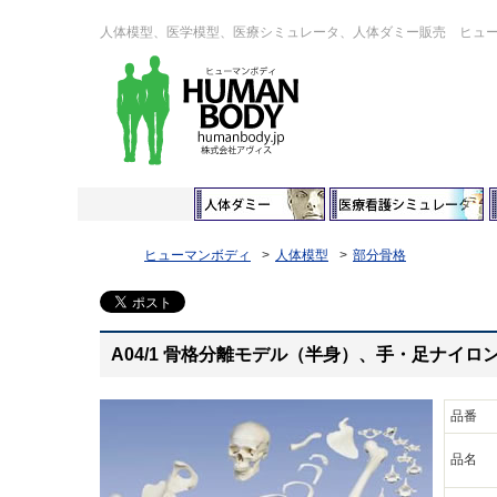
人体模型、医学模型、医療シミュレータ、人体ダミー販売 ヒュ
ヒューマンボディ
人体模型
部分骨格
A04/1 骨格分離モデル（半身）、手・足ナイロ
品番
品名