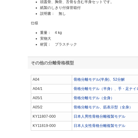
頭蓋骨、胸骨、舌骨を含む半身セットです。
紙製のしきり付保管箱付
説明書： 無し
仕様
重量： 4 kg
実物大
材質： プラスチック
その他の分離骨格模型
A04
骨格分離モデル(半身)、52分解
A04/1
骨格分離モデル（半身）、手・足ナイ
A05/1
骨格分離モデル（全身）
A05/2
骨格分離モデル、筋表示型（全身）
KY11807-000
日本人男性骨格分離複製モデル
KY11819-000
日本人女性骨格分離複製モデル