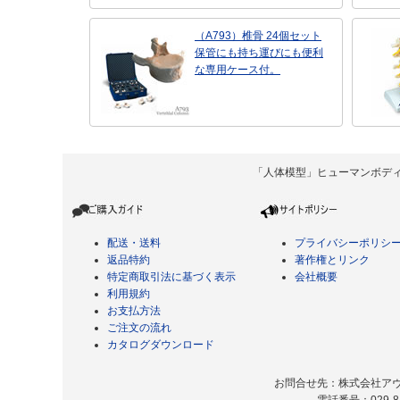
（A793）椎骨 24個セット
保管にも持ち運びにも便利
な専用ケース付。
「人体模型」ヒューマンボディ Copyrigh
配送・送料
プライバシーポリシ
返品特約
著作権とリンク
特定商取引法に基づく表示
会社概要
利用規約
お支払方法
ご注文の流れ
カタログダウンロード
お問合せ先：株式会社アヴィ