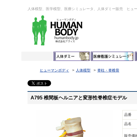
人体模型、医学模型、医療シミュレータ、人体ダミー販売 ヒュ
ヒューマンボディ
人体模型
脊柱・脊椎骨
A795 椎間板ヘルニアと変形性脊椎症モデル
品番
品名
販売価