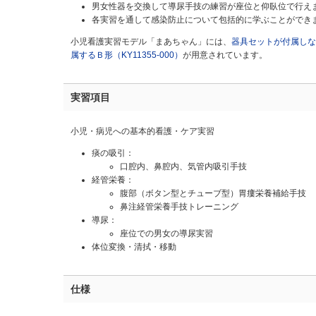
男女性器を交換して導尿手技の練習が座位と仰臥位で行え
各実習を通して感染防止について包括的に学ぶことができ
小児看護実習モデル「まあちゃん」には、
器具セットが付属しないＡ
属するＢ形（KY11355-000）
が用意されています。
実習項目
小児・病児への基本的看護・ケア実習
痰の吸引：
口腔内、鼻腔内、気管内吸引手技
経管栄養：
腹部（ボタン型とチューブ型）胃瘻栄養補給手技
鼻注経管栄養手技トレーニング
導尿：
座位での男女の導尿実習
体位変換・清拭・移動
仕様