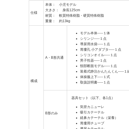
本体： 小児モデル
大きさ： 身長125cm
仕様
材質： 軟質特殊樹脂・硬質特殊樹脂
重量： 約13kg
モデル本体-----１体
シリンジ-----１点
導尿用水袋-----１点
胃瘻孔 小アダプタ-----１点
シリコンオイル-----１点
A・B形共通
男子性器-----１点
頸部断面モデル-----１点
装着式静注かんたんくん-----１
体操服上下-----１式
構成
取扱説明書-----１点
器具セット（以下、各1点）
気管カニューレ
吸引カテーテル
B形のみ
経鼻カテーテル（栄養）
胃瘻用チューブ
導尿カテーテル