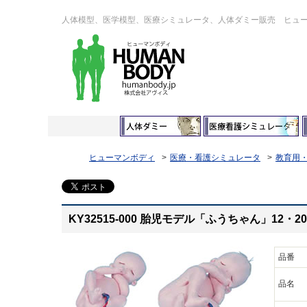
人体模型、医学模型、医療シミュレータ、人体ダミー販売 ヒュ
ヒューマンボディ
医療・看護シミュレータ
教育用
KY32515-000 胎児モデル「ふうちゃん」12・2
品番
品名