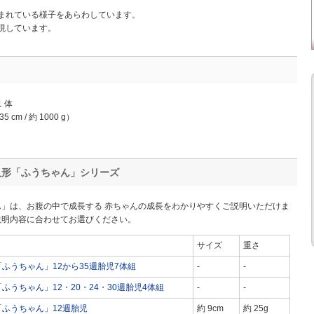
まれている様子をあらわしています。
現しています。
 体
m / 約 1000 g）
人形「ふうちゃん」シリーズ
」は、お腹の中で成長する 赤ちゃんの成長をわかりやすくご説明いただけま
説明内容に合わせてお選びください。
サイズ
重さ
ふうちゃん」12から35週胎児7体組
-
-
ふうちゃん」12・20・24・30週胎児4体組
-
-
ふうちゃん」12週胎児
約 9cm
約 25g