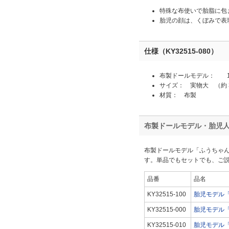
特殊な布使いで胎脂に包
胎児の顔は、くぼみで表
仕様（KY32515-080）
布製ドールモデル： 1
サイズ： 実物大 （約 35 c
材質： 布製
布製ドールモデル・胎児
布製ドールモデル「ふうちゃん
す。単品でもセットでも、ご
品番
品名
KY32515-100
胎児モデル「
KY32515-000
胎児モデル「
KY32515-010
胎児モデル「