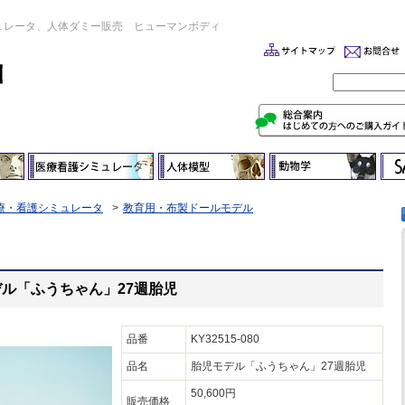
ュレータ、人体ダミー販売 ヒューマンボディ
療・看護シミュレータ
教育用・布製ドールモデル
児モデル「ふうちゃん」27週胎児
品番
KY32515-080
品名
胎児モデル「ふうちゃん」27週胎児
50,600円
販売価格