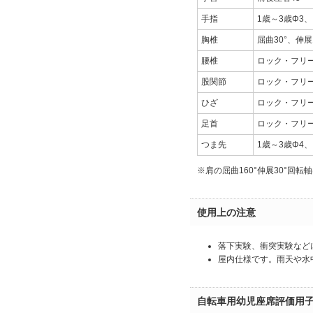
手指
1歳～3歳Φ3、
胸椎
屈曲30°、伸展
腰椎
ロック・フリ
股関節
ロック・フリ
ひざ
ロック・フリー
足首
ロック・フリ
つま先
1歳～3歳Φ4、
※肩の屈曲160°伸展30°回
使用上の注意
落下実験、衝突実験など
屋内仕様です。雨天や水
自転車用幼児座席評価用