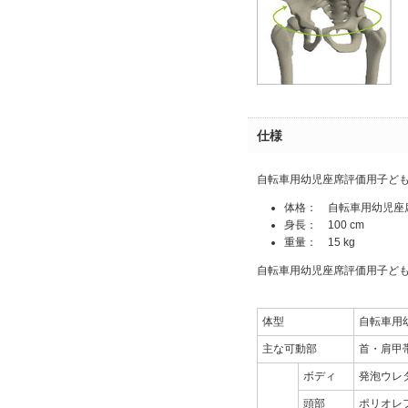
仕様
自転車用幼児座席評価用子どもダミ
体格： 自転車用幼児座
身長： 100 cm
重量： 15 kg
自転車用幼児座席評価用子ど
体型
自転車用
主な可動部
首・肩甲
ボディ
発泡ウレ
頭部
ポリオレ