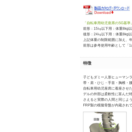
「自転車用幼児座席のSG基準
前形：15㎏以下用：体重8kg以
後形：24㎏以下用：体重8kg以
上記体重の制限範囲に加え、
前形は参考使用年齢として「1
特徴
子どもダミー人形ヒューマン
帯・肩・ひじ・手首・胸椎・
自転車用幼児座席に着座させ
デルの外部は柔軟性に富んだ
さえると実際の人間と同じよ
FRP製の模擬骨盤が内蔵され