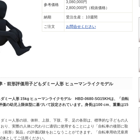
3,080,000円
参考価格
2,800,000円（税抜価格）
納期
受注生産： 10週間
ご注文
お問合せください
準・前形評価用子どもダミー人形 ヒューマンライクモデル
ー人形 15kg ヒューマンライクモデル HBD-0680-SG15KHは、「自転
評価の幼児上限体型に基づいて設定されています。身長は100 cm、重量は15
もダミー人形の頭、体幹、上肢、下肢、手、足の各部は、標準的な子どもの人
ており、実際の人体に代わりに適切に使用することにより「自転車の後部に取
る（前形）製品」の評価試験をおこなうことができます。「自転車用幼児座席
試体としてご活用ください。