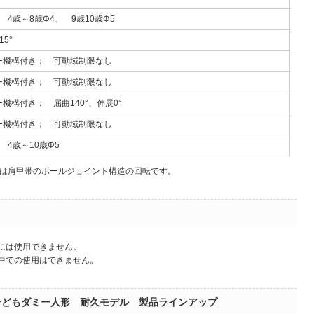
 4歳～8歳Φ4、 9歳10歳Φ5
15°
ー機構付き； 可動域制限なし
ー機構付き； 可動域制限なし
機構付き； 屈曲140°、伸展0°
ー機構付き； 可動域制限なし
 4歳～10歳Φ5
転軸は肩甲帯のボールジョイント構造の回転です。
には使用できません。
中での使用はできません。
子どもダミー人形 耐久モデル 製品ラインアップ