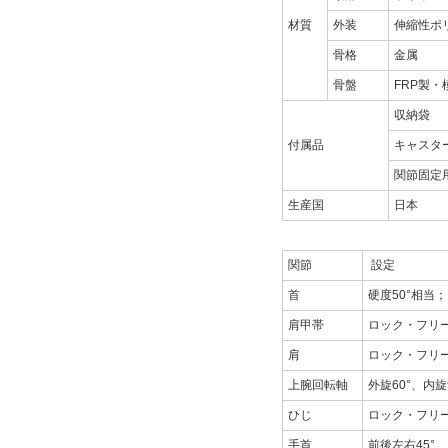
材質
外装
伸縮性ポ
骨格
金属
骨盤
FRP製・
収納袋
付属品
キャスタ
関節固定
生産国
日本
関節
設定
首
硬度50°相当
肩甲帯
ロック・フリー
肩
ロック・フリー
上腕回転軸
外旋60°、内旋
ひじ
ロック・フリー
手首
前後左右45°