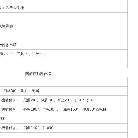
リエステル生地
模擬骨盤
ー付き木箱
用レンチ、工具クリアケース
関節可動部仕様
； 回旋30°・前屈・後屈
機構付き； 屈曲20°、伸展10°、挙上20°、引き下げ10°
機構付き； 外転180°、内転30°； 屈曲160°、伸展30°回転軸
90°
機構付き： 屈曲140°、伸展0°