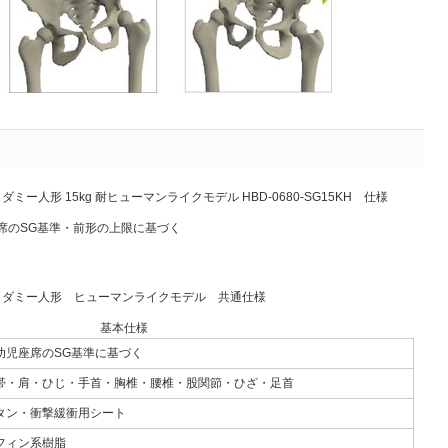
ー人形 15kg 耐ヒューマンライクモデル HBD-0680-SG15KH 仕様
席のSG基準・前形の上限に基づく
もダミー人形 ヒューマンライクモデル 共通仕様
基本仕様
幼児座席のSG基準に基づく
帯・肩・ひじ・手首・胸椎・腰椎・股関節・ひざ・足首
タン・衝撃緩衝用シート
フィン系樹脂