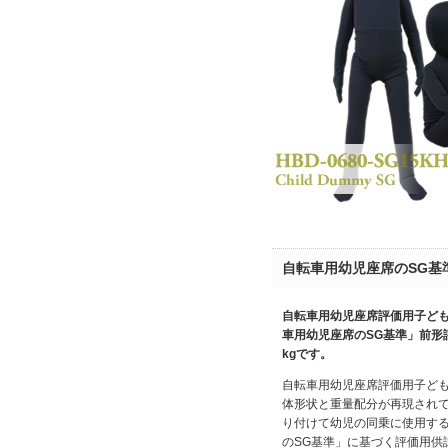
自転車用幼児座席のSG基
自転車用幼児座席評価用子どもダミ
車用幼児座席のSG基準」前形
kgです。
自転車用幼児座席評価用子ど
体形状と重量配分が再現され
り付けて幼児の同乗に使用す
のSG基準」に基づく評価用供