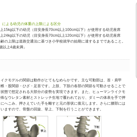
」による幼児の体重の上限による区分
上15kg以下の幼児（目安身長70cm以上100cm以下）が使用する幼児座席
上24kg以下の幼児（目安身長70cm以上120cm以下）が使用する幼児座席
年齢の上限は道路交通法に基づき小学校就学の始期に達するまでであること。
歳以上4歳未満」
ライクモデルの関節は動作がとてもなめらかです。主な可動部は、首・肩甲
腰椎・股関節・ひざ・足首です。上肢、下肢の各部の関節を可動させることで
た状態で想定される大部分の姿勢を実現できます。また、ヒューマンライクモ
特殊なウレタン素材とストレッチ生地で覆われており、ダミーの体表を手で押
うにへこみ、押さえていた手を離すと元の形状に復元します。さらに腰部には
ていますので、骨盤の回旋、挙上、下制を行うことができます。