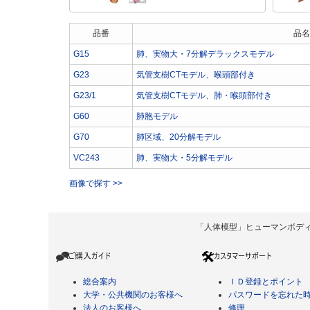
品番
品名
G15
肺、実物大・7分解デラックスモデル
G23
気管支樹CTモデル、喉頭部付き
G23/1
気管支樹CTモデル、肺・喉頭部付き
G60
肺胞モデル
G70
肺区域、20分解モデル
VC243
肺、実物大・5分解モデル
画像で探す >>
「人体模型」ヒューマンボディ Copyrigh
総合案内
ＩＤ登録とポイント
大学・公共機関のお客様へ
パスワードを忘れた
法人のお客様へ
修理