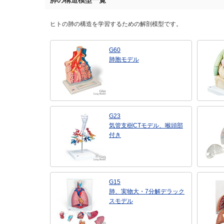
肺の構造模型一覧
ヒトの肺の構造を学習するための解剖模型です。
G60
肺胞モデル
G23
気管支樹CTモデル、喉頭部
付き
G15
肺、実物大・7分解デラック
スモデル