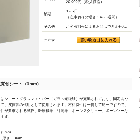
20,000円（税抜価格）
3～5日
納期
（在庫切れの場合：4～8週間）
その他
お客様都合による返品はできません。
ご注文
 皮質骨シート（3mm）
にはショートグラスファイバー（ガラス短繊維）が充填されており、固定具や
いて、皮質骨の代用として使用されます。材料特性は一貫して均一ですので、
特性が要求される試験、医療機器、計測器、ボーンスクリュー、ボーンソーな
います。
（3mm）
m、厚さ 3mm