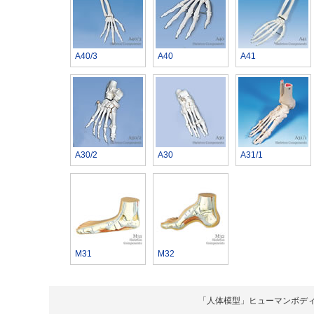
A40/3
A40
A41
A30/2
A30
A31/1
M31
M32
「人体模型」ヒューマンボディ Copyrigh