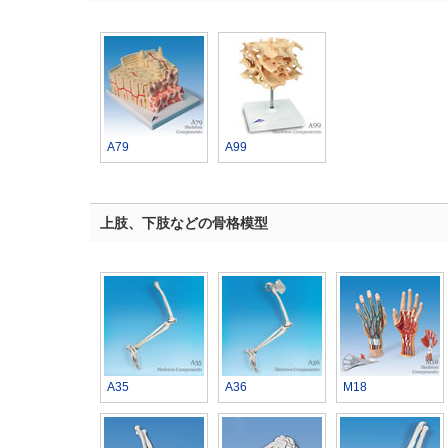
A79
A99
上肢、下肢などの骨格模型
A35
A36
M18