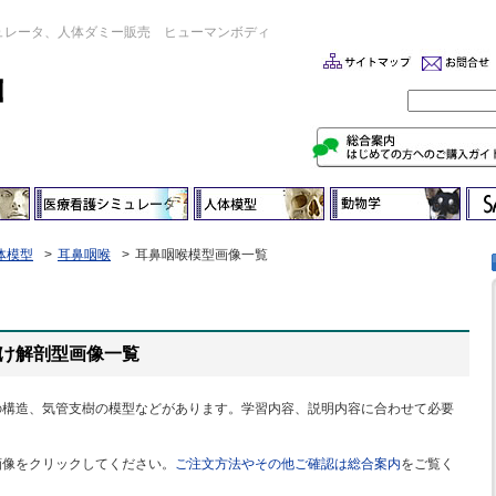
ュレータ、人体ダミー販売 ヒューマンボディ
体模型
耳鼻咽喉
耳鼻咽喉模型画像一覧
向け解剖型画像一覧
の構造、気管支樹の模型などがあります。学習内容、説明内容に合わせて必要
。
画像をクリックしてください。
ご注文方法やその他ご確認は総合案内
をご覧く