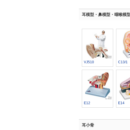
耳模型・鼻模型・咽喉模
VJ510
C13/1
E12
E14
耳小骨