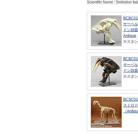
Scientific Name : Smilodon fatal
BCBC01
サーベル
ドン頭蓋
Antique
※スタン
BCBC01
サーベル
ドン頭蓋骨
※スタン
BCSC01
スミロド
（Antiq