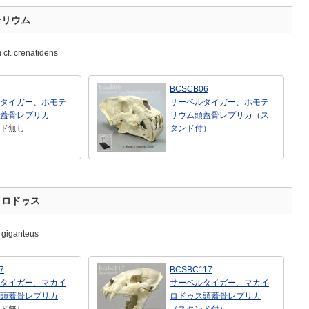
テリウム
 cf. crenatidens
BCSCB06
タイガー、ホモテ
サーベルタイガー、ホモテ
蓋骨レプリカ
リウム頭蓋骨レプリカ（ス
ド無し
タンド付）
イロドゥス
 giganteus
7
BCSBC117
タイガー、マカイ
サーベルタイガー、マカイ
頭蓋骨レプリカ
ロドゥス頭蓋骨レプリカ