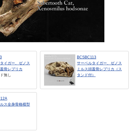
3
BCSBC113
タイガー、ゼノス
サーベルタイガー、ゼノス
蓋骨レプリカ
ミルス頭蓋骨レプリカ（ス
ド無し
タンド付）
12A
ルス全身骨格模型