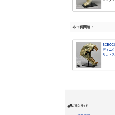
※スタン
ネコ科関連：
BCBC03
ディニク
リカ・ス