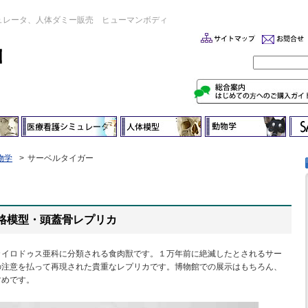
ュレータ、人体ダミー販売 ヒューマンボディ
物学
サーベルタイガー
格模型・頭蓋骨レプリカ
カイロドゥス亜科に分類される食肉獣です。１万年前に絶滅したとされるサー
の注意を払って再現された貴重なレプリカです。博物館での展示はもちろん、
すめです。