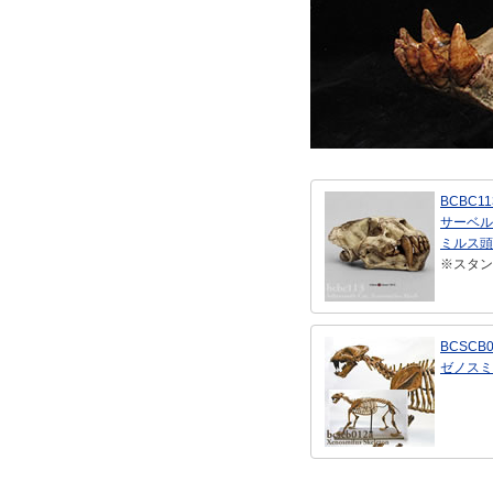
BCBC11
サーベル
ミルス頭
※スタン
BCSCB0
ゼノスミ