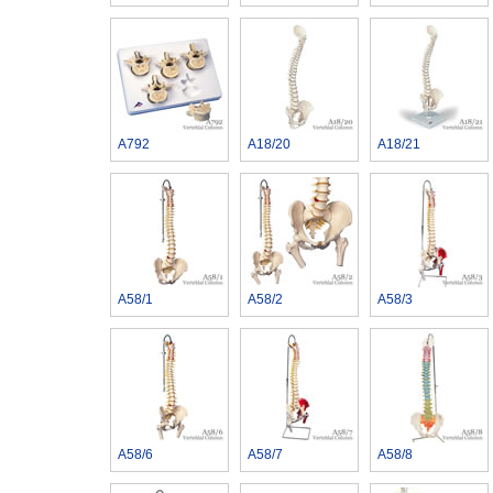
A792
A18/20
A18/21
A58/1
A58/2
A58/3
A58/6
A58/7
A58/8