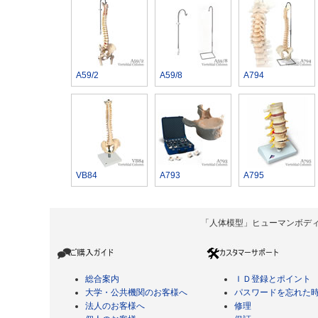
A59/2
A59/8
A794
VB84
A793
A795
「人体模型」ヒューマンボディ Copyrigh
総合案内
ＩＤ登録とポイント
大学・公共機関のお客様へ
パスワードを忘れた
法人のお客様へ
修理