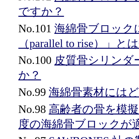
ですか？
No.101
海綿骨ブロック
（parallel to ris
No.100
皮質骨シリンダ
か？
No.99
海綿骨素材には
No.98
高齢者の骨を模
度の海綿骨ブロックが