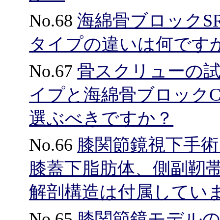
No.68
海綿骨ブロックS
タイプの違いは何です
No.67
骨スクリューの試
イプと海綿骨ブロック
選ぶべきですか？
No.66
膝関節鏡視下手
膝蓋下脂肪体、側副靭
解剖構造は付属してい
No.65
膝関節鏡モデル