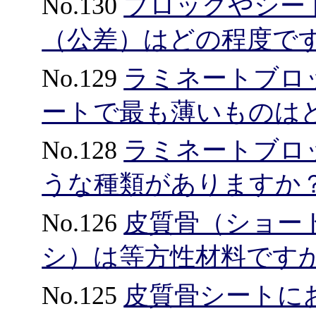
No.130
ブロックやシー
（公差）はどの程度で
No.129
ラミネートブロ
ートで最も薄いものは
No.128
ラミネートブロ
うな種類がありますか
No.126
皮質骨（ショー
シ）は等方性材料です
No.125
皮質骨シートに