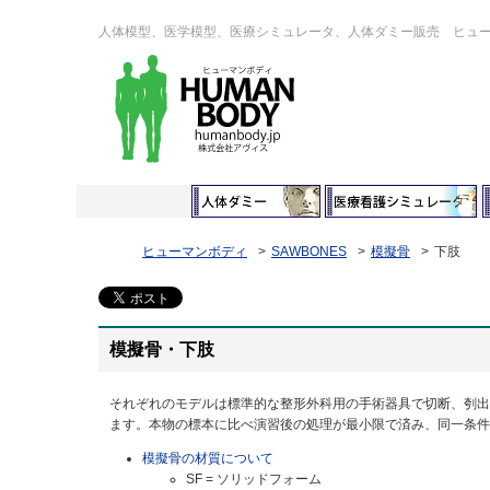
人体模型、医学模型、医療シミュレータ、人体ダミー販売 ヒュ
ヒューマンボディ
SAWBONES
模擬骨
下肢
模擬骨・下肢
それぞれのモデルは標準的な整形外科用の手術器具で切断、刳出
ます。本物の標本に比べ演習後の処理が最小限で済み、同一条件
模擬骨の材質について
SF = ソリッドフォーム