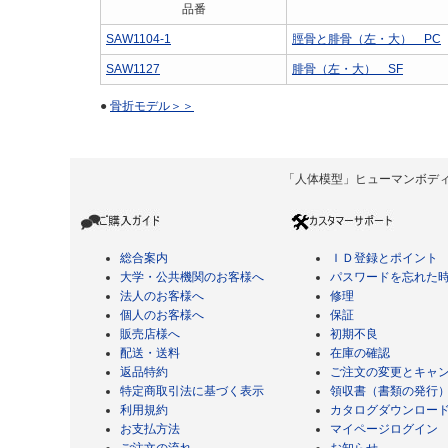
品番
SAW1104-1
脛骨と腓骨（左・大） PC
SAW1127
腓骨（左・大） SF
●
骨折モデル＞＞
「人体模型」ヒューマンボディ Copyrigh
総合案内
ＩＤ登録とポイント
大学・公共機関のお客様へ
パスワードを忘れた
法人のお客様へ
修理
個人のお客様へ
保証
販売店様へ
初期不良
配送・送料
在庫の確認
返品特約
ご注文の変更とキャ
特定商取引法に基づく表示
領収書（書類の発行
利用規約
カタログダウンロー
お支払方法
マイページログイン