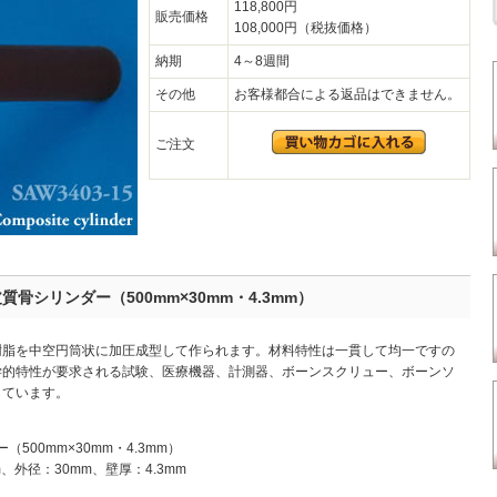
118,800円
販売価格
108,000円（税抜価格）
納期
4～8週間
その他
お客様都合による返品はできません。
ご注文
皮質骨シリンダー（500mm×30mm・4.3mm）
樹脂を中空円筒状に加圧成型して作られます。材料特性は一貫して均一ですの
学的特性が要求される試験、医療機器、計測器、ボーンスクリュー、ボーンソ
しています。
500mm×30mm・4.3mm）
、外径：30mm、壁厚：4.3mm