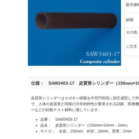
販売価
納期
その他
ご注文
仕様： SAW3403-17 皮質骨シリンダー（150mm×1
皮質骨シリンダーはエポキシ樹脂を中空円筒状に加圧成型して作
で、人体の皮質骨と同様の力学的特性が要求される試験、医療機
ーなどの比較テスト材料に適しています。
品番： SAW3403-17
品名： 皮質骨シリンダー（150mm×10mm・2mm）
サイズ： 全長：150mm、外径：10mm、壁厚：2mm